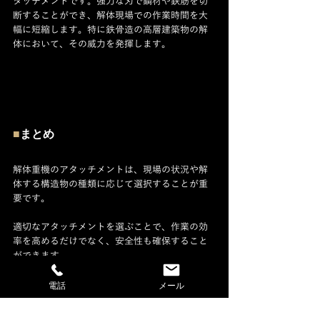
タッチメントです。強力な刃で鋼材や鉄筋を切
断することができ、解体現場での作業時間を大
幅に短縮します。特に鉄骨造の高層建築物の解
体において、その威力を発揮します。
■
まとめ
解体重機のアタッチメントは、現場の状況や解
体する構造物の種類に応じて選択することが重
要です。
適切なアタッチメントを選ぶことで、作業の効
率を高めるだけでなく、安全性も確保すること
ができます。
今回紹介したブレーカー、クラッシャー、鉄筋
電話
メール
カッター、グラップル、リッパー、シアーなど
のアタッチメントを理解し、現場での最適な運