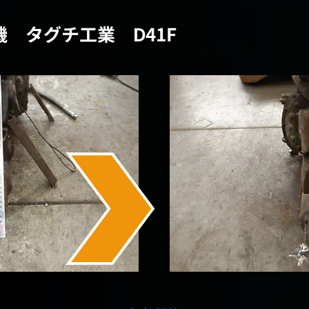
機 タグチ工業 Ⅾ41F