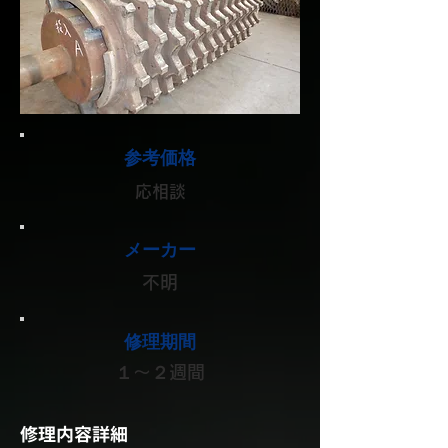
参考価格
応相談
メーカー
不明
修理期間
１～２週間
修理内容詳細