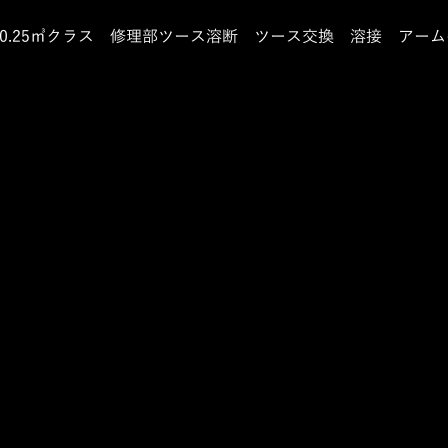
V　0.25㎥クラス　修理部ツース溶断　ツース交換　溶接　アー