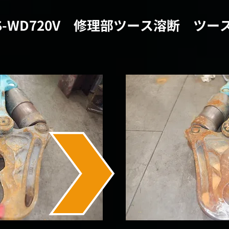
S-WD720V 修理部ツース溶断 ツ