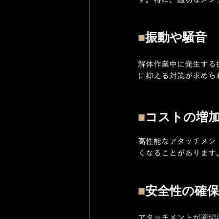
す。特に、適切なメン
■
振動や騒音
解体作業中に発生する
に抑える対策が求めら
■
コストの増
高性能なアタッチメン
くなることがあります
■
安全性の確保
アタッチメントが適切